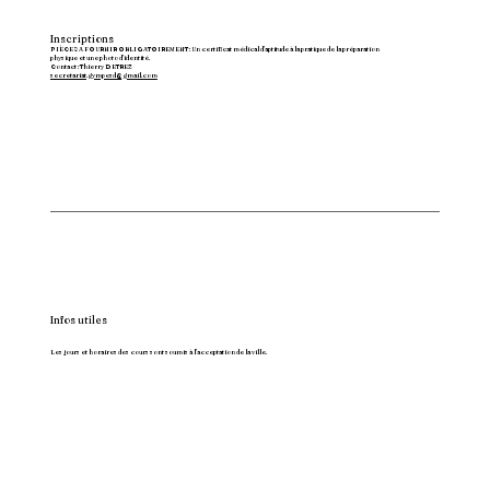
Inscriptions
PIÈCES A FOURNIR OBLIGATOIREMENT : Un certificat médical d’aptitude à la pratique de la préparation
physique et une photo d’identité.
Contact : Thierry DETREZ
secretariat.gympesd@gmail.com
Infos utiles
Les jours et horaires des cours sont soumis à l’acceptation de la ville.