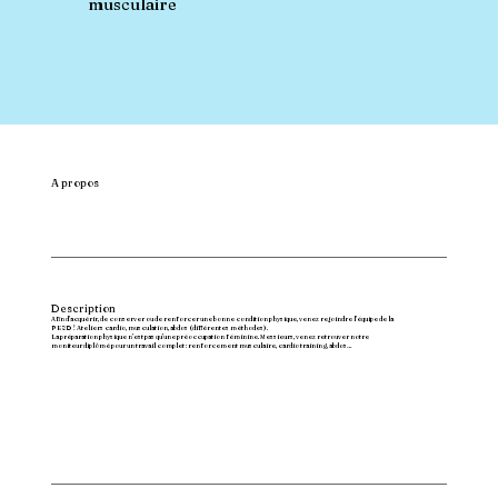
musculaire
A propos
Description
Afin d’acquérir, de conserver ou de renforcer une bonne condition physique, venez rejoindre l’équipe de la
PESD ! Ateliers cardio, musculation, abdos (différentes méthodes).
La préparation physique n’est pas qu’une préoccupation féminine. Messieurs, venez retrouver notre
moniteur diplômé pour un travail complet : renforcement musculaire, cardio training, abdos…