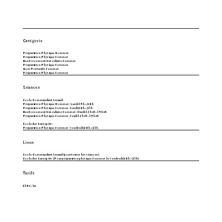
Catégorie
Préparation Physique Hommes
Préparation Physique Femmes
Renforcement Musculaire Femmes
Préparation Physique Femmes
Gym Posturale Femmes
Préparation Physique Femmes
Séances
École Commandant Arnaud :
Préparation Physique Hommes : Lundi 19h – 20h
Préparation Physique Femmes : Lundi 20h – 21h
Renforcement Musculaire Femmes : Mardi 18h45- 19h45
Préparation Physique Femmes : Jeudi 18h45- 19h45
École des Entrepôts :
Préparation Physique Femmes : Vendredi 20h – 21h
Lieux
Ecole Commandant Arnaud (pour toutes les séances)
Ecole des Entrepôts (Pour préparation physique Femmes le Vendredi 20h – 21h)
Tarifs
210€/an